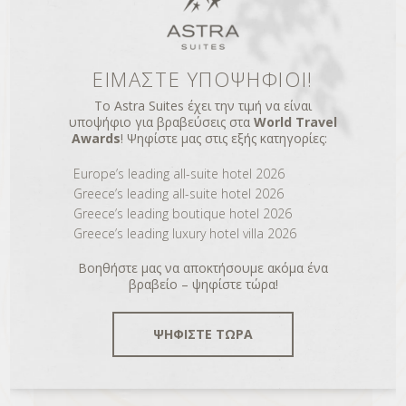
NEWSLETTER
ΕΙΜΑΣΤΕ ΥΠΟΨΗΦΙΟΙ!
Το Astra Suites έχει την τιμή να είναι
υποψήφιο για βραβεύσεις στα
World Travel
Awards
! Ψηφίστε μας στις εξής κατηγορίες:
Europe’s leading all-suite hotel 2026
Marketing Permissions *
Greece’s leading all-suite hotel 2026
Παρακαλώ επιλέξτε τους τρόπους με τους οποίους που θέλετε
Greece’s leading boutique hotel 2026
να ενημερώνεστε από το Astra Suites:
Greece’s leading luxury hotel villa 2026
Newsletter
Απευθείας E-mail
Μπορείτε να διαγραφείτε ανά πάσα στιγμή κάνοντας κλικ στο σύνδεσμο
Βοηθήστε μας να αποκτήσουμε ακόμα ένα
στο υποσέλιδο των email μας. Δείτε πληροφορίες για την πολιτική
απορρήτου μας
εδώ
βραβείο – ψηφίστε τώρα!
Χρησιμοποιούμε το Mailchimp ως πλατφόρμα μάρκετινγκ. Κάνοντας
κλικ παρακάτω για εγγραφή, αναγνωρίζετε ότι τα στοιχεία σας θα
μεταφερθούν στο Mailchimp για επεξεργασία.
Μάθετε περισσότερα
σχετικά με τις πρακτικές απορρήτου του Mailchimp εδώ.
ΨΗΦΙΣΤΕ ΤΩΡΑ