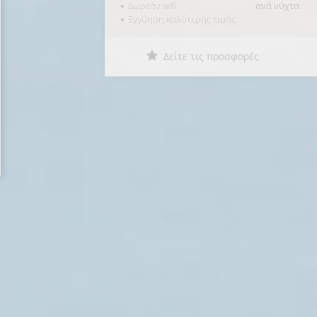
Καλύτερη Τιμή
Δωρεάν wifi
ανά νύχτα
Εγγύηση καλύτερης τιμής
Δείτε τις προσφορές