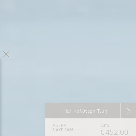
Καλύτερη Τιμή
ASTRA
Από
452.00
8 ΑΥΓ 2026