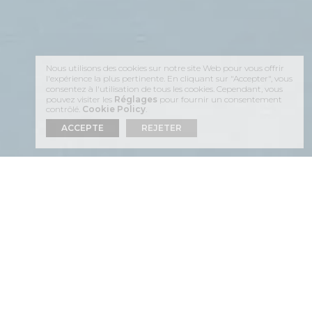
Nous utilisons des cookies sur notre site Web pour vous offrir
l'expérience la plus pertinente. En cliquant sur "Accepter", vous
consentez à l'utilisation de tous les cookies. Cependant, vous
pouvez visiter les
Réglages
pour fournir un consentement
contrôlé.
Cookie Policy
.
ACCEPTE
REJETER
01
IMEROVIGLI OFFRE
LES VUES LES PLUS
CLAIRES DE L'ÎLE DE
SANTORIN.
igla
ou « point de vue » est une