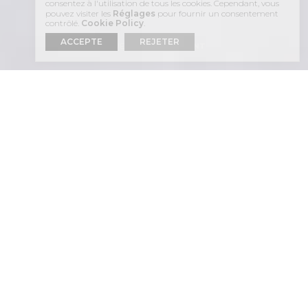
consentez à l'utilisation de tous les cookies. Cependant, vous
pouvez visiter les
Réglages
pour fournir un consentement
contrôlé.
Cookie Policy
.
ACCEPTE
REJETER
ACCUEIL
HÉBERGEMENT
DISCOVER
ACCOMMODATION
FOR
STANDARD SUITES, LUXURY SUITES
AND VILLAS
AT
ASTRA SUITES
IN SANTORINI