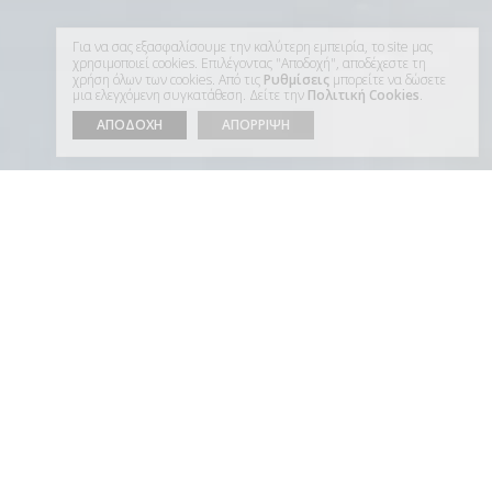
Για να σας εξασφαλίσουμε την καλύτερη εμπειρία, το site μας
χρησιμοποιεί cookies. Επιλέγοντας "Αποδοχή", αποδέχεστε τη
χρήση όλων των cookies. Από τις
Ρυθμίσεις
μπορείτε να δώσετε
μια ελεγχόμενη συγκατάθεση. Δείτε την
Πολιτική Cookies
.
ΑΠΟΔΟΧΗ
ΑΠΟΡΡΙΨΗ
01
ΕΜΠΙΣΤΕΥΘΕΙΤΕ ΜΑΣ
ΓΙΑ ΝΑ
ΑΞΙΟΠΟΙΗΣΟΥΜΕ ΣΤΟ
ΜΕΓΙΣΤΟ ΤΗ ΔΙΑΜΟΝΗ
ΣΑΣ ΣΤΗ ΣΑΝΤΟΡΙΝΗ
Κάντε τη διαμονή σας στην Σαντορίνη μια
πραγματική εμπειρία ζωής με τη βοήθεια του
έμπειρου προσωπικό μας. Αφήστε μας να σας